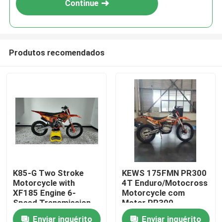
Continue
Produtos recomendados
Casa
K85-G Two Stroke
KEWS 175FMN PR300
Motorcycle with
4T Enduro/Motocross
Produtos
XF185 Engine 6-
Motorcycle com
Speed Transmission
Motor PR300,
and Professional
Cilindrada de 271.3ML
Enviar inquérito
Enviar inquérito
Sobre nós