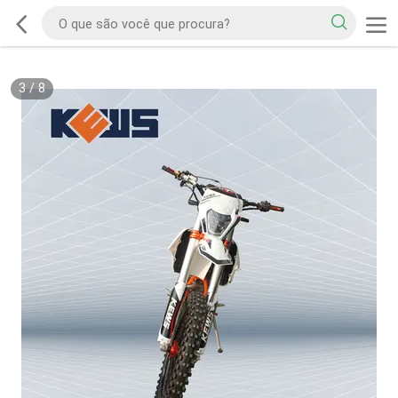
3
/
8