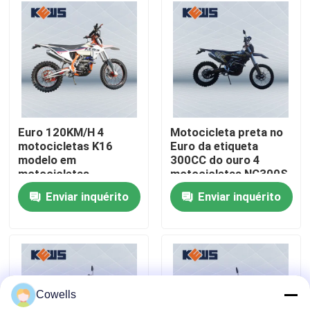
Excursão da fábrica
Controle da qualidade
Contacte-nos
Euro 120KM/H 4
Motocicleta preta no
motocicletas K16
Euro da etiqueta
modelo em
300CC do ouro 4
Blogue
motocicletas
motocicletas NC300S
europeias do estilo do
em bicicletas da
Enviar inquérito
Enviar inquérito
motor NC250
sujeira da estrada
4 motocicletas de Enduro do curso
Duas motocicletas de Enduro do curso
Cowells
Motocicletas da reunião