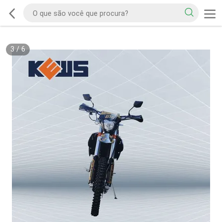
3
/
6