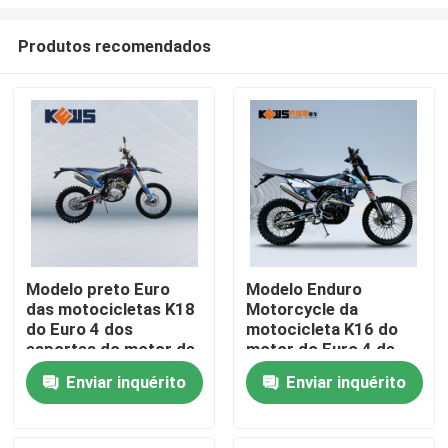
Produtos recomendados
Modelo preto Euro
Modelo Enduro
das motocicletas K18
Motorcycle da
Casa
do Euro 4 dos
motocicleta K16 do
esportes do motor de
motor do Euro 4 de
CB250-F 4 bicicletas
Kews NC250
Produtos
Enviar inquérito
Enviar inquérito
Sobre nós